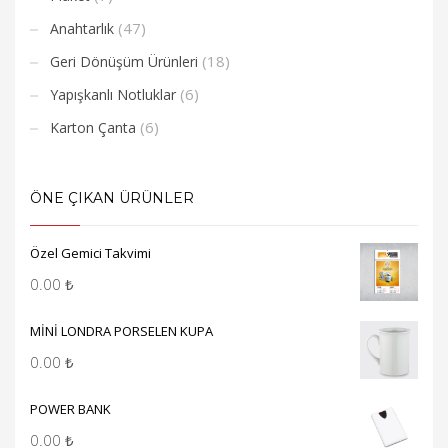
(47)
Anahtarlık
(18)
Geri Dönüşüm Ürünleri
(6)
Yapışkanlı Notluklar
(6)
Karton Çanta
ÖNE ÇIKAN ÜRÜNLER
Özel Gemici Takvimi
0.00
₺
MİNİ LONDRA PORSELEN KUPA
0.00
₺
POWER BANK
0.00
₺