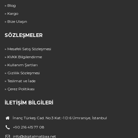
» Blog
» Kargo
» Bize Ulaşın
SÖZLEŞMELER
» Mesafeli Satış Sözleşmesi
» KVKK Bilgilendirme
» Kullanım Şartları
» Gizlilik Sözleşmesi
» Teslimat ve İade
» Çerez Politikası
İLETIŞIM BILGILERI
İnanç Türkeş Cad. No:3 Kat:-1 D:6 Ümraniye, İstanbul
+90 216 415 77 08
info@digitalmatbaa.net