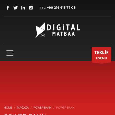
TEL:
+90 216 415 77 08
TEKLİF
FORMU
HOME
MAĞAZA
POWER BANK
POWER BANK