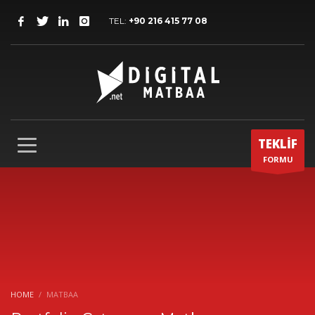
TEL:
+90 216 415 77 08
TEKLİF
FORMU
HOME
MATBAA