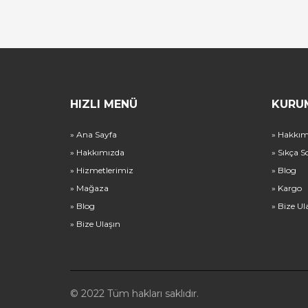
HIZLI MENÜ
KURU
» Ana Sayfa
» Hakkım
» Hakkımızda
» Sıkça S
» Hizmetlerimiz
» Blog
» Mağaza
» Kargo
» Blog
» Bize Ul
» Bize Ulaşın
© 2022 Tüm hakları saklıdır.