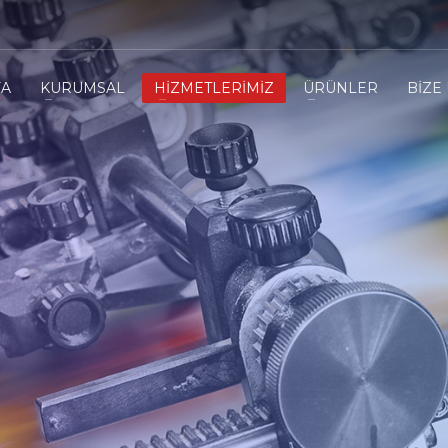
FA
KURUMSAL
HİZMETLERİMİZ
ÜRÜNLER
BİZE