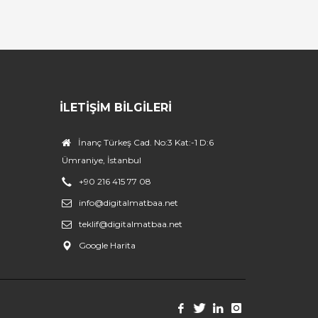
İLETIŞIM BILGILERI
İnanç Türkeş Cad. No:3 Kat:-1 D:6
Ümraniye, İstanbul
+90 216 415 77 08
info@digitalmatbaa.net
teklif@digitalmatbaa.net
Google Harita