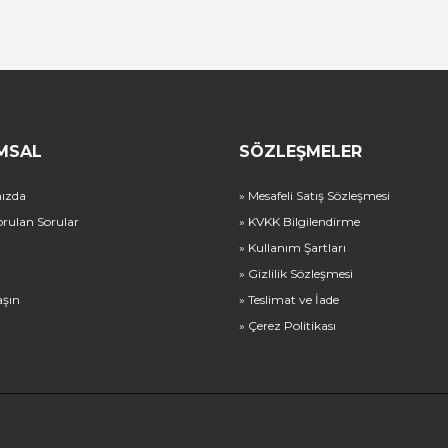
MSAL
SÖZLEŞMELER
ızda
» Mesafeli Satış Sözleşmesi
orulan Sorular
» KVKK Bilgilendirme
» Kullanım Şartları
» Gizlilik Sözleşmesi
aşın
» Teslimat ve İade
» Çerez Politikası