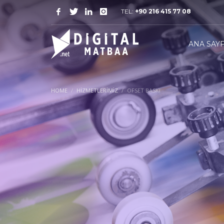
TEL:
+90 216 415 77 08
ANA SAY
HOME
HIZMETLERIMIZ
OFSET BASKI