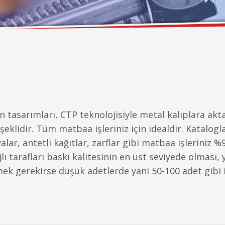
an tasarımları, CTP teknolojisiyle metal kalıplara ak
klidir. Tüm matbaa işleriniz için idealdir. Kataloglar
syalar, antetli kağıtlar, zarflar gibi matbaa işlerini
ı tarafları baskı kalitesinin en üst seviyede olması, 
mek gerekirse düşük adetlerde yani 50-100 adet gibi i