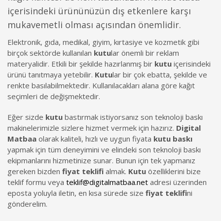
içerisindeki ürününüzün dış etkenlere karşı
mukavemetli olması açısından önemlidir.
Elektronik, gıda, medikal, giyim, kırtasiye ve kozmetik gibi
birçok sektörde kullanılan
kutu
lar önemli bir reklam
materyalidir. Etkili bir şekilde hazırlanmış bir
kutu
içerisindeki
ürünü tanıtmaya yetebilir.
Kutu
lar bir çok ebatta, şekilde ve
renkte basılabilmektedir. Kullanılacakları alana göre kağıt
seçimleri de değişmektedir.
Eğer sizde
kutu
bastırmak istiyorsanız son teknoloji baskı
makinelerimizle sizlere hizmet vermek için hazırız.
Digital
Matbaa
olarak kaliteli, hızlı ve uygun fiyata
kutu baskı
yapmak için tüm deneyimini ve elindeki son teknoloji baskı
ekipmanlarını hizmetinize sunar. Bunun için tek yapmanız
gereken bizden
fiyat teklifi
almak.
Kutu
özelliklerini bize
teklif formu veya
teklif@digitalmatbaa.net
adresi üzerinden
eposta yoluyla iletin, en kısa sürede size
fiyat teklifi
ni
gönderelim.