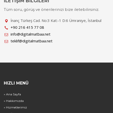
İLETİŞİM BİLGİLERİ
Tüm soru, görüş ve önerilerinizi bize iletebilirsiniz.
İnanç Türkeş Cad. No:3 Kat:-1 D:6 Ümraniye, İstanbul
+90 216 415 77 08
info@digitalmatbaa.net
teklif@digitalmatbaa.net
HIZLI MENÜ
» Ana Sayfa
» Hakkımızda
» Hizmetlerimiz