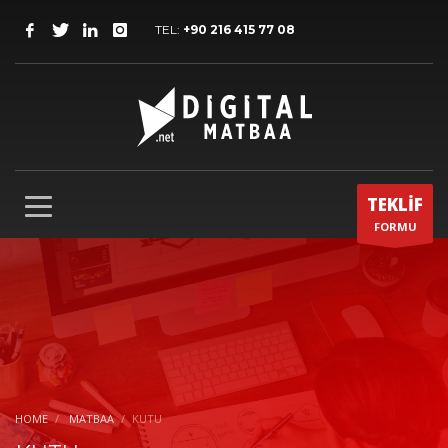
TEL:
+90 216 415 77 08
TEKLİF
FORMU
HOME
MATBAA
KUTU