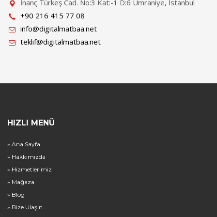
İnanç Türkeş Cad. No:3 Kat:-1 D:6 Ümraniye, İstanbul
+90 216 415 77 08
info@digitalmatbaa.net
teklif@digitalmatbaa.net
HIZLI MENÜ
» Ana Sayfa
» Hakkımızda
» Hizmetlerimiz
» Mağaza
» Blog
» Bize Ulaşın