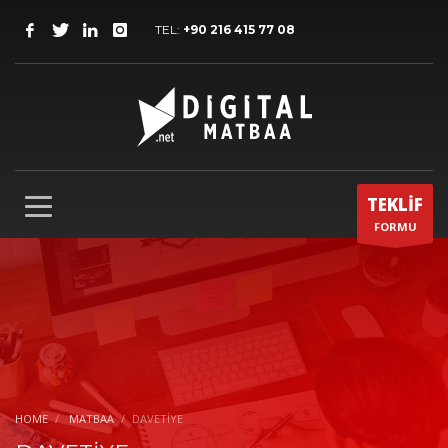
TEL:
+90 216 415 77 08
TEKLİF
FORMU
HOME
MATBAA
DAVETIYE