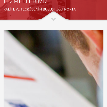
HİZMETLERİMİZ
KALİTE VE TECRÜBENİN BULUŞTUĞU NOKTA