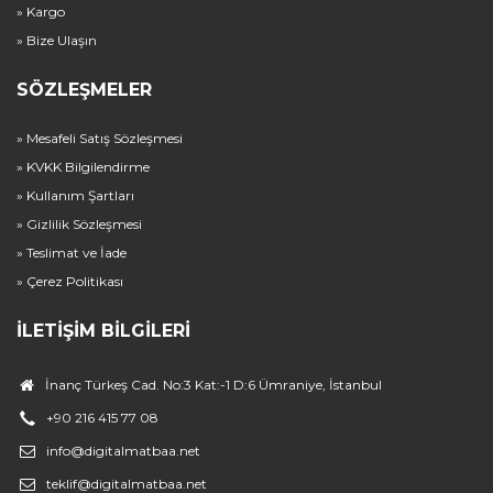
» Kargo
» Bize Ulaşın
SÖZLEŞMELER
» Mesafeli Satış Sözleşmesi
» KVKK Bilgilendirme
» Kullanım Şartları
» Gizlilik Sözleşmesi
» Teslimat ve İade
» Çerez Politikası
İLETIŞIM BILGILERI
İnanç Türkeş Cad. No:3 Kat:-1 D:6 Ümraniye, İstanbul
+90 216 415 77 08
info@digitalmatbaa.net
teklif@digitalmatbaa.net