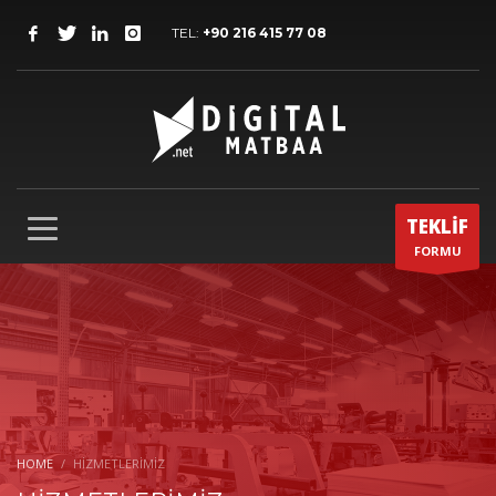
TEL:
+90 216 415 77 08
TEKLİF
FORMU
HOME
HIZMETLERIMIZ