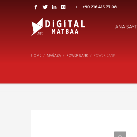
TEL:
+90 216 415 77 08
ANA SAY
HOME
MAĞAZA
POWER BANK
POWER BANK