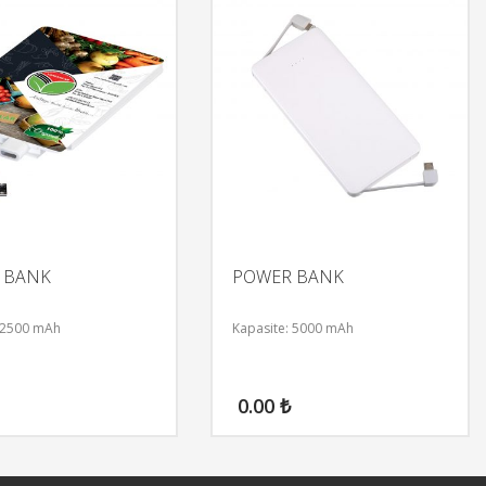
 BANK
POWER BANK
 2500 mAh
Kapasite: 5000 mAh
0.00
₺