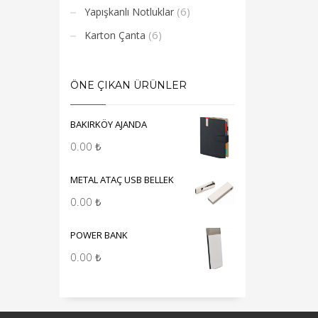
(6)
Yapışkanlı Notluklar
(6)
Karton Çanta
ÖNE ÇIKAN ÜRÜNLER
BAKIRKÖY AJANDA
0.00
₺
METAL ATAÇ USB BELLEK
0.00
₺
POWER BANK
0.00
₺