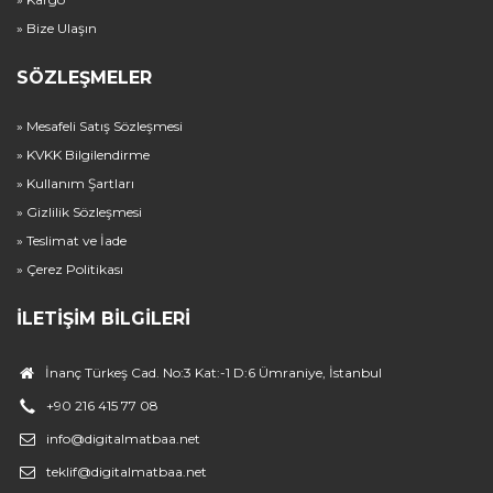
» Bize Ulaşın
SÖZLEŞMELER
» Mesafeli Satış Sözleşmesi
» KVKK Bilgilendirme
» Kullanım Şartları
» Gizlilik Sözleşmesi
» Teslimat ve İade
» Çerez Politikası
İLETIŞIM BILGILERI
İnanç Türkeş Cad. No:3 Kat:-1 D:6 Ümraniye, İstanbul
+90 216 415 77 08
info@digitalmatbaa.net
teklif@digitalmatbaa.net