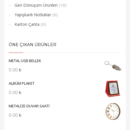
(18)
Geri Dönüşüm Ürünleri
(6)
Yapışkanlı Notluklar
(6)
Karton Çanta
ÖNE ÇIKAN ÜRÜNLER
METAL USB BELLEK
0.00
₺
ALBÜM PLAKET
0.00
₺
METALİZE DUVAR SAATİ
0.00
₺