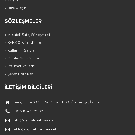
» Bize Ulaşın
SÖZLEŞMELER
» Mesafeli Satış Sözleşmesi
» KVKK Bilgilendirme
» Kullanım Şartları
» Gizlilik Sözleşmesi
» Teslimat ve İade
» Çerez Politikası
İLETIŞIM BILGILERI
İnanç Türkeş Cad. No:3 Kat:-1 D:6 Ümraniye, İstanbul
+90 216 415 77 08
info@digitalmatbaa.net
teklif@digitalmatbaa.net