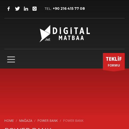
TEL:
+90 216 415 77 08
TEKLİF
FORMU
HOME
MAĞAZA
POWER BANK
POWER BANK