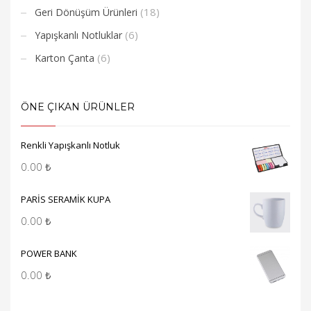
(18)
Geri Dönüşüm Ürünleri
(6)
Yapışkanlı Notluklar
(6)
Karton Çanta
ÖNE ÇIKAN ÜRÜNLER
Renkli Yapışkanlı Notluk
0.00
₺
PARİS SERAMİK KUPA
0.00
₺
POWER BANK
0.00
₺