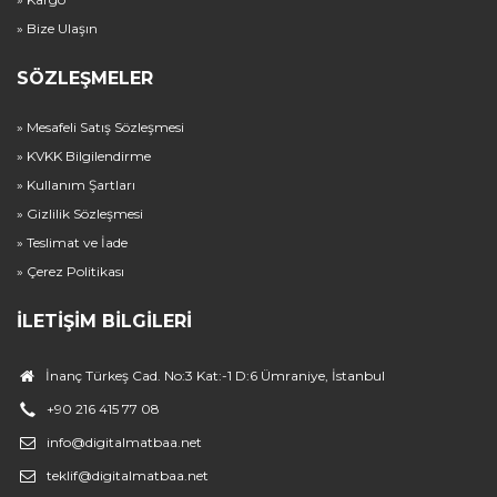
» Bize Ulaşın
SÖZLEŞMELER
» Mesafeli Satış Sözleşmesi
» KVKK Bilgilendirme
» Kullanım Şartları
» Gizlilik Sözleşmesi
» Teslimat ve İade
» Çerez Politikası
İLETIŞIM BILGILERI
İnanç Türkeş Cad. No:3 Kat:-1 D:6 Ümraniye, İstanbul
+90 216 415 77 08
info@digitalmatbaa.net
teklif@digitalmatbaa.net