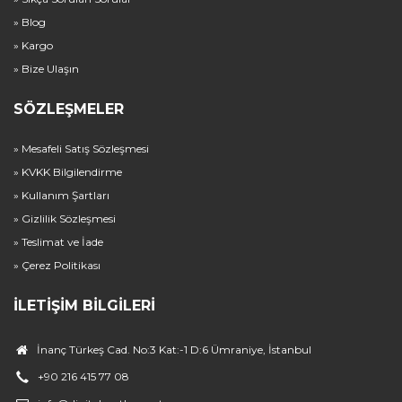
» Blog
» Kargo
» Bize Ulaşın
SÖZLEŞMELER
» Mesafeli Satış Sözleşmesi
» KVKK Bilgilendirme
» Kullanım Şartları
» Gizlilik Sözleşmesi
» Teslimat ve İade
» Çerez Politikası
İLETIŞIM BILGILERI
İnanç Türkeş Cad. No:3 Kat:-1 D:6 Ümraniye, İstanbul
+90 216 415 77 08