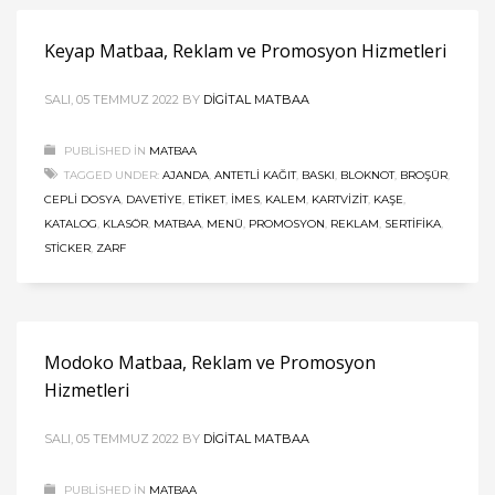
Keyap Matbaa, Reklam ve Promosyon Hizmetleri
SALI, 05 TEMMUZ 2022
BY
DIGITAL MATBAA
PUBLISHED IN
MATBAA
TAGGED UNDER:
AJANDA
,
ANTETLI KAĞIT
,
BASKI
,
BLOKNOT
,
BROŞÜR
,
CEPLI DOSYA
,
DAVETIYE
,
ETIKET
,
İMES
,
KALEM
,
KARTVIZIT
,
KAŞE
,
KATALOG
,
KLASÖR
,
MATBAA
,
MENÜ
,
PROMOSYON
,
REKLAM
,
SERTIFIKA
,
STICKER
,
ZARF
Modoko Matbaa, Reklam ve Promosyon
Hizmetleri
SALI, 05 TEMMUZ 2022
BY
DIGITAL MATBAA
PUBLISHED IN
MATBAA