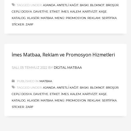
TAGGED UNDER:
AJANDA
,
ANTETLI KAĞIT
,
BASKI
,
BLOKNOT
,
BROŞÜR
,
CEPLI DOSYA
,
DAVETIYE
,
ETIKET
,
İMES
,
KALEM
,
KARTVIZIT
,
KAŞE
,
KATALOG
,
KLASÖR
,
MATBAA
,
MENÜ
,
PROMOSYON
,
REKLAM
,
SERTIFIKA
,
STICKER
,
ZARF
İmes Matbaa, Reklam ve Promosyon Hizmetleri
SALI, 05 TEMMUZ 2022
BY
DIGITAL MATBAA
PUBLISHED IN
MATBAA
TAGGED UNDER:
AJANDA
,
ANTETLI KAĞIT
,
BASKI
,
BLOKNOT
,
BROŞÜR
,
CEPLI DOSYA
,
DAVETIYE
,
ETIKET
,
İMES
,
KALEM
,
KARTVIZIT
,
KAŞE
,
KATALOG
,
KLASÖR
,
MATBAA
,
MENÜ
,
PROMOSYON
,
REKLAM
,
SERTIFIKA
,
STICKER
,
ZARF