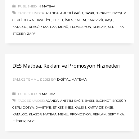
PUBLISHED IN
MATBAA
TAGGED UNDER:
AJANDA
,
ANTETLI KAĞIT
,
BASKI
,
BLOKNOT
,
BROŞÜR
,
CEPLI DOSYA
,
DAVETIYE
,
ETIKET
,
İMES
,
KALEM
,
KARTVIZIT
,
KAŞE
,
KATALOG
,
KLASÖR
,
MATBAA
,
MENÜ
,
PROMOSYON
,
REKLAM
,
SERTIFIKA
,
STICKER
,
ZARF
DES Matbaa, Reklam ve Promosyon Hizmetleri
SALI, 05 TEMMUZ 2022
BY
DIGITAL MATBAA
PUBLISHED IN
MATBAA
TAGGED UNDER:
AJANDA
,
ANTETLI KAĞIT
,
BASKI
,
BLOKNOT
,
BROŞÜR
,
CEPLI DOSYA
,
DAVETIYE
,
ETIKET
,
İMES
,
KALEM
,
KARTVIZIT
,
KAŞE
,
KATALOG
,
KLASÖR
,
MATBAA
,
MENÜ
,
PROMOSYON
,
REKLAM
,
SERTIFIKA
,
STICKER
,
ZARF