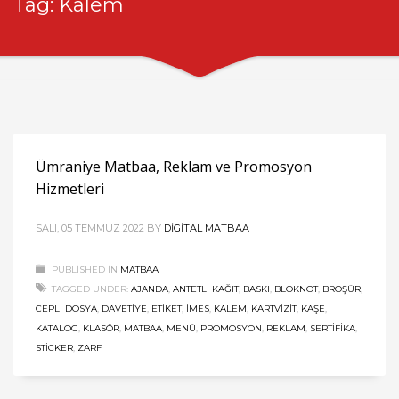
Tag: Kalem
Ümraniye Matbaa, Reklam ve Promosyon
Hizmetleri
SALI, 05 TEMMUZ 2022
BY
DIGITAL MATBAA
PUBLISHED IN
MATBAA
TAGGED UNDER:
AJANDA
,
ANTETLI KAĞIT
,
BASKI
,
BLOKNOT
,
BROŞÜR
,
CEPLI DOSYA
,
DAVETIYE
,
ETIKET
,
İMES
,
KALEM
,
KARTVIZIT
,
KAŞE
,
KATALOG
,
KLASÖR
,
MATBAA
,
MENÜ
,
PROMOSYON
,
REKLAM
,
SERTIFIKA
,
STICKER
,
ZARF