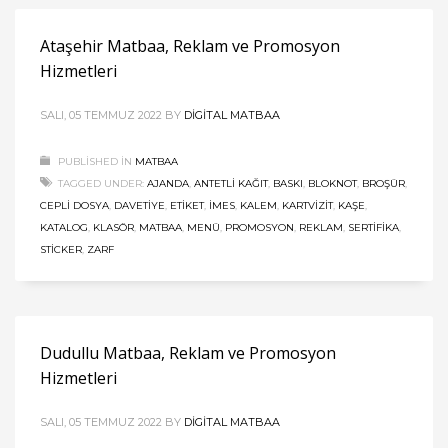
Ataşehir Matbaa, Reklam ve Promosyon
Hizmetleri
SALI, 05 TEMMUZ 2022
BY
DIGITAL MATBAA
PUBLISHED IN
MATBAA
TAGGED UNDER:
AJANDA
,
ANTETLI KAĞIT
,
BASKI
,
BLOKNOT
,
BROŞÜR
,
CEPLI DOSYA
,
DAVETIYE
,
ETIKET
,
İMES
,
KALEM
,
KARTVIZIT
,
KAŞE
,
KATALOG
,
KLASÖR
,
MATBAA
,
MENÜ
,
PROMOSYON
,
REKLAM
,
SERTIFIKA
,
STICKER
,
ZARF
Dudullu Matbaa, Reklam ve Promosyon
Hizmetleri
SALI, 05 TEMMUZ 2022
BY
DIGITAL MATBAA