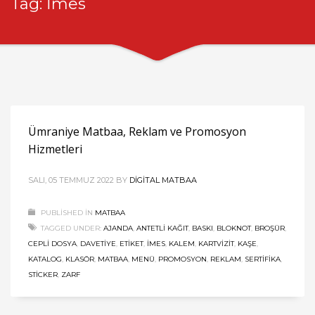
Tag: İmes
Ümraniye Matbaa, Reklam ve Promosyon
Hizmetleri
SALI, 05 TEMMUZ 2022
BY
DIGITAL MATBAA
PUBLISHED IN
MATBAA
TAGGED UNDER:
AJANDA
,
ANTETLI KAĞIT
,
BASKI
,
BLOKNOT
,
BROŞÜR
,
CEPLI DOSYA
,
DAVETIYE
,
ETIKET
,
İMES
,
KALEM
,
KARTVIZIT
,
KAŞE
,
KATALOG
,
KLASÖR
,
MATBAA
,
MENÜ
,
PROMOSYON
,
REKLAM
,
SERTIFIKA
,
STICKER
,
ZARF