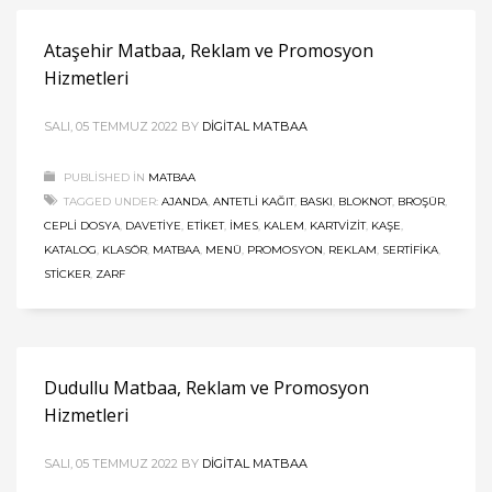
Ataşehir Matbaa, Reklam ve Promosyon
Hizmetleri
SALI, 05 TEMMUZ 2022
BY
DIGITAL MATBAA
PUBLISHED IN
MATBAA
TAGGED UNDER:
AJANDA
,
ANTETLI KAĞIT
,
BASKI
,
BLOKNOT
,
BROŞÜR
,
CEPLI DOSYA
,
DAVETIYE
,
ETIKET
,
İMES
,
KALEM
,
KARTVIZIT
,
KAŞE
,
KATALOG
,
KLASÖR
,
MATBAA
,
MENÜ
,
PROMOSYON
,
REKLAM
,
SERTIFIKA
,
STICKER
,
ZARF
Dudullu Matbaa, Reklam ve Promosyon
Hizmetleri
SALI, 05 TEMMUZ 2022
BY
DIGITAL MATBAA