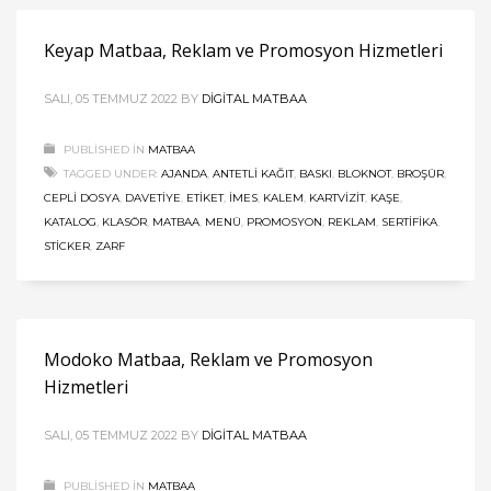
Keyap Matbaa, Reklam ve Promosyon Hizmetleri
SALI, 05 TEMMUZ 2022
BY
DIGITAL MATBAA
PUBLISHED IN
MATBAA
TAGGED UNDER:
AJANDA
,
ANTETLI KAĞIT
,
BASKI
,
BLOKNOT
,
BROŞÜR
,
CEPLI DOSYA
,
DAVETIYE
,
ETIKET
,
İMES
,
KALEM
,
KARTVIZIT
,
KAŞE
,
KATALOG
,
KLASÖR
,
MATBAA
,
MENÜ
,
PROMOSYON
,
REKLAM
,
SERTIFIKA
,
STICKER
,
ZARF
Modoko Matbaa, Reklam ve Promosyon
Hizmetleri
SALI, 05 TEMMUZ 2022
BY
DIGITAL MATBAA
PUBLISHED IN
MATBAA