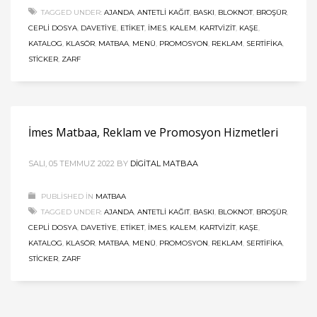
TAGGED UNDER:
AJANDA
,
ANTETLI KAĞIT
,
BASKI
,
BLOKNOT
,
BROŞÜR
,
CEPLI DOSYA
,
DAVETIYE
,
ETIKET
,
İMES
,
KALEM
,
KARTVIZIT
,
KAŞE
,
KATALOG
,
KLASÖR
,
MATBAA
,
MENÜ
,
PROMOSYON
,
REKLAM
,
SERTIFIKA
,
STICKER
,
ZARF
İmes Matbaa, Reklam ve Promosyon Hizmetleri
SALI, 05 TEMMUZ 2022
BY
DIGITAL MATBAA
PUBLISHED IN
MATBAA
TAGGED UNDER:
AJANDA
,
ANTETLI KAĞIT
,
BASKI
,
BLOKNOT
,
BROŞÜR
,
CEPLI DOSYA
,
DAVETIYE
,
ETIKET
,
İMES
,
KALEM
,
KARTVIZIT
,
KAŞE
,
KATALOG
,
KLASÖR
,
MATBAA
,
MENÜ
,
PROMOSYON
,
REKLAM
,
SERTIFIKA
,
STICKER
,
ZARF