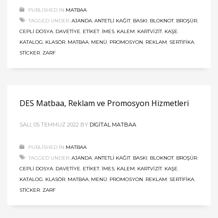
PUBLISHED IN
MATBAA
TAGGED UNDER:
AJANDA
,
ANTETLI KAĞIT
,
BASKI
,
BLOKNOT
,
BROŞÜR
,
CEPLI DOSYA
,
DAVETIYE
,
ETIKET
,
İMES
,
KALEM
,
KARTVIZIT
,
KAŞE
,
KATALOG
,
KLASÖR
,
MATBAA
,
MENÜ
,
PROMOSYON
,
REKLAM
,
SERTIFIKA
,
STICKER
,
ZARF
DES Matbaa, Reklam ve Promosyon Hizmetleri
SALI, 05 TEMMUZ 2022
BY
DIGITAL MATBAA
PUBLISHED IN
MATBAA
TAGGED UNDER:
AJANDA
,
ANTETLI KAĞIT
,
BASKI
,
BLOKNOT
,
BROŞÜR
,
CEPLI DOSYA
,
DAVETIYE
,
ETIKET
,
İMES
,
KALEM
,
KARTVIZIT
,
KAŞE
,
KATALOG
,
KLASÖR
,
MATBAA
,
MENÜ
,
PROMOSYON
,
REKLAM
,
SERTIFIKA
,
STICKER
,
ZARF