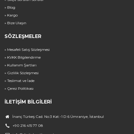
» Blog
» Kargo
» Bize Ulaşın
SÖZLEŞMELER
» Mesafeli Satış Sözleşmesi
» KVKK Bilgilendirme
» Kullanım Şartları
» Gizlilik Sözleşmesi
» Teslimat ve İade
» Çerez Politikası
İLETIŞIM BILGILERI
İnanç Türkeş Cad. No:3 Kat:-1 D:6 Ümraniye, İstanbul
+90 216 415 77 08