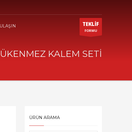
TEKLİF
 ULAŞIN
FORMU
TÜKENMEZ KALEM SETİ
ÜRÜN ARAMA