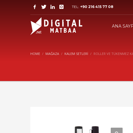
TEL:
+90 216 415 77 08
ANA SAY
HOME
MAĞAZA
KALEM SETLERI
ROLLER VE TÜKENMEZ KA