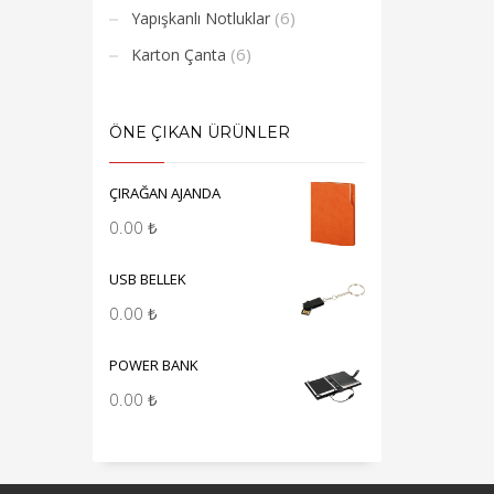
(6)
Yapışkanlı Notluklar
(6)
Karton Çanta
ÖNE ÇIKAN ÜRÜNLER
ÇIRAĞAN AJANDA
0.00
₺
USB BELLEK
0.00
₺
POWER BANK
0.00
₺