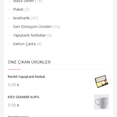
(18)
Masa Setleri
(7)
Plaket
(47)
Anahtarlık
(18)
Geri Dönüşüm Ürünleri
(6)
Yapışkanlı Notluklar
(6)
Karton Çanta
ÖNE ÇIKAN ÜRÜNLER
Renkli Yapışkanlı Notluk
0.00
₺
KİEV SERAMİK KUPA
0.00
₺