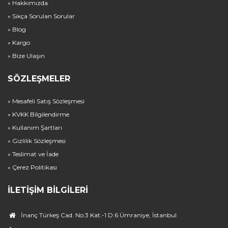
» Hakkımızda
» Sıkça Sorulan Sorular
» Blog
» Kargo
» Bize Ulaşın
SÖZLEŞMELER
» Mesafeli Satış Sözleşmesi
» KVKK Bilgilendirme
» Kullanım Şartları
» Gizlilik Sözleşmesi
» Teslimat ve İade
» Çerez Politikası
İLETIŞIM BILGILERI
İnanç Türkeş Cad. No:3 Kat:-1 D:6 Ümraniye, İstanbul