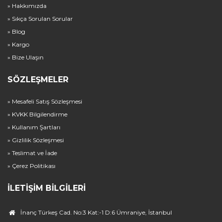
» Hakkımızda
» Sıkça Sorulan Sorular
» Blog
» Kargo
» Bize Ulaşın
SÖZLEŞMELER
» Mesafeli Satış Sözleşmesi
» KVKK Bilgilendirme
» Kullanım Şartları
» Gizlilik Sözleşmesi
» Teslimat ve İade
» Çerez Politikası
İLETIŞIM BILGILERI
İnanç Türkeş Cad. No:3 Kat:-1 D:6 Ümraniye, İstanbul