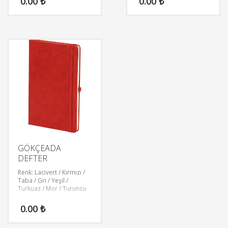
0.00
₺
0.00
₺
GÖKÇEADA
DEFTER
Renk: Lacivert / Kırmızı /
Taba / Gri / Yeşil /
Turkuaz / Mor / Turuncu
0.00
₺