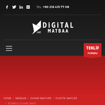
TEL:
+90 216 415 77 08
TEKLİF
FORMU
HOME
MAĞAZA
DUVAR SAATLERI
PLASTIK SAATLER
BOMBELİ DUVAR SAATİ