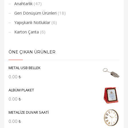
(47)
Anahtarlık
(18)
Geri Dönüşüm Ürünleri
(6)
Yapışkanlı Notluklar
(6)
Karton Çanta
ÖNE ÇIKAN ÜRÜNLER
METAL USB BELLEK
0.00
₺
ALBÜM PLAKET
0.00
₺
METALİZE DUVAR SAATİ
0.00
₺