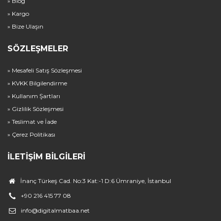
» Blog
» Kargo
» Bize Ulaşın
SÖZLEŞMELER
» Mesafeli Satış Sözleşmesi
» KVKK Bilgilendirme
» Kullanım Şartları
» Gizlilik Sözleşmesi
» Teslimat ve İade
» Çerez Politikası
İLETIŞIM BILGILERI
İnanç Türkeş Cad. No:3 Kat:-1 D:6 Ümraniye, İstanbul
+90 216 415 77 08
info@digitalmatbaa.net