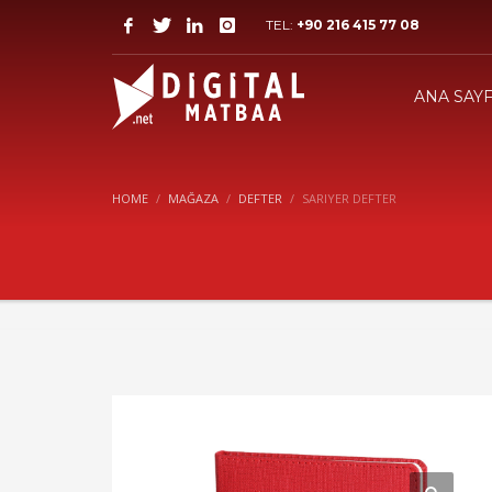
TEL:
+90 216 415 77 08
ANA SAY
HOME
MAĞAZA
DEFTER
SARIYER DEFTER