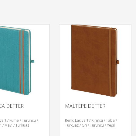
CA DEFTER
MALTEPE DEFTER
vert / Füme / Turuncu /
Renk: Lacivert / Kırmızı / Taba /
i / Mavi / Turkuaz
Turkuaz / Gri / Turuncu / Yeşil