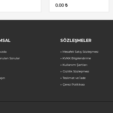
0.00
₺
MSAL
SÖZLEŞMELER
ızda
» Mesafeli Satış Sözleşmesi
orulan Sorular
» KVKK Bilgilendirme
» Kullanım Şartları
» Gizlilik Sözleşmesi
aşın
» Teslimat ve İade
» Çerez Politikası