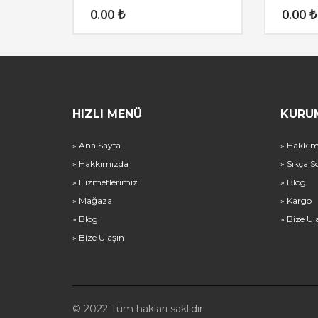
0.00
₺
0.00
₺
HIZLI MENÜ
KURU
» Ana Sayfa
» Hakkım
» Hakkımızda
» Sıkça S
» Hizmetlerimiz
» Blog
» Mağaza
» Kargo
» Blog
» Bize Ul
» Bize Ulaşın
© 2022 Tüm hakları saklıdır.