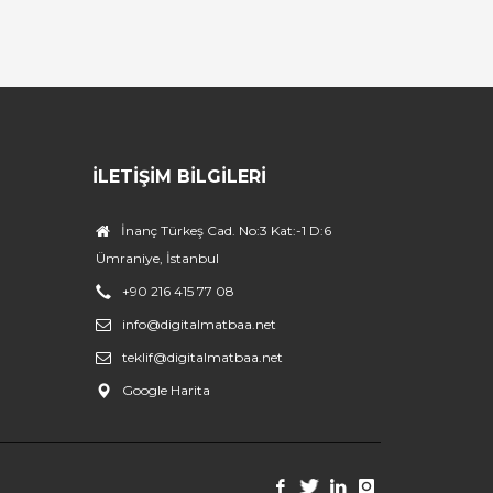
İLETIŞIM BILGILERI
İnanç Türkeş Cad. No:3 Kat:-1 D:6
Ümraniye, İstanbul
+90 216 415 77 08
info@digitalmatbaa.net
teklif@digitalmatbaa.net
Google Harita