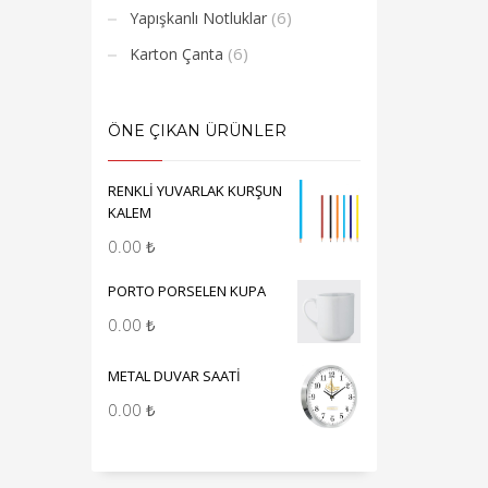
(6)
Yapışkanlı Notluklar
(6)
Karton Çanta
ÖNE ÇIKAN ÜRÜNLER
RENKLİ YUVARLAK KURŞUN
KALEM
0.00
₺
PORTO PORSELEN KUPA
0.00
₺
METAL DUVAR SAATİ
0.00
₺