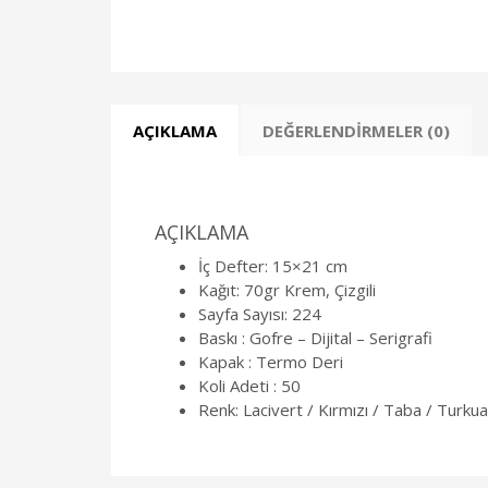
AÇIKLAMA
DEĞERLENDIRMELER (0)
AÇIKLAMA
İç Defter: 15×21 cm
Kağıt: 70gr Krem, Çizgili
Sayfa Sayısı: 224
Baskı : Gofre – Dijital – Serigrafi
Kapak : Termo Deri
Koli Adeti : 50
Renk: Lacivert / Kırmızı / Taba / Turku