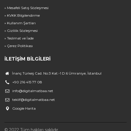
» Mesafeli Satış Sözleşmesi
» KVKK Bilgilendirme
» Kullanım Şartları
» Gizlilik Sözleşmesi
» Teslimat ve İade
» Çerez Politikası
İLETIŞIM BILGILERI
İnanç Türkeş Cad. No:3 Kat:-1 D:6 Ümraniye, İstanbul
+90 216 415 77 08
info@digitalmatbaa.net
teklif@digitalmatbaa.net
Google Harita
© 2022 Tüm hakları saklıdır.