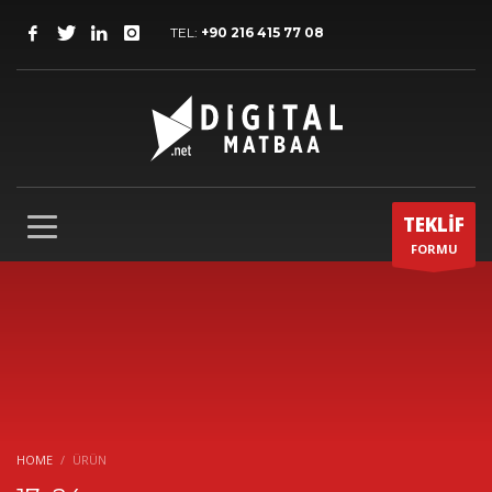
TEL:
+90 216 415 77 08
TEKLİF
FORMU
HOME
ÜRÜN