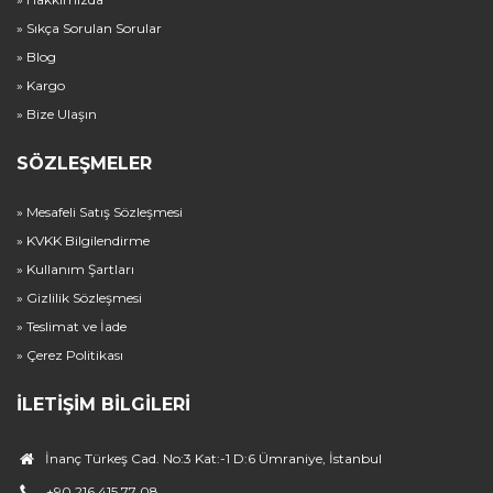
» Sıkça Sorulan Sorular
» Blog
» Kargo
» Bize Ulaşın
SÖZLEŞMELER
» Mesafeli Satış Sözleşmesi
» KVKK Bilgilendirme
» Kullanım Şartları
» Gizlilik Sözleşmesi
» Teslimat ve İade
» Çerez Politikası
İLETIŞIM BILGILERI
İnanç Türkeş Cad. No:3 Kat:-1 D:6 Ümraniye, İstanbul
+90 216 415 77 08