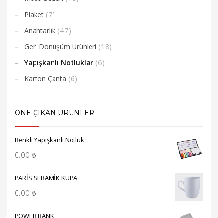
(7)
Plaket
(47)
Anahtarlık
(18)
Geri Dönüşüm Ürünleri
(6)
Yapışkanlı Notluklar
(6)
Karton Çanta
ÖNE ÇIKAN ÜRÜNLER
Renkli Yapışkanlı Notluk
0.00
₺
PARİS SERAMİK KUPA
0.00
₺
POWER BANK