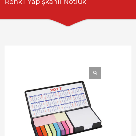
Renkli Yapışkanlı Notluk