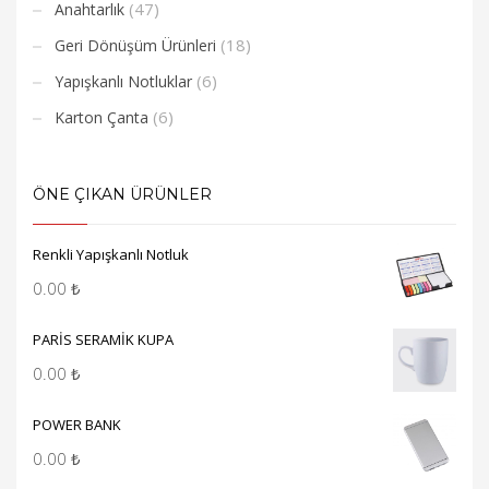
(47)
Anahtarlık
(18)
Geri Dönüşüm Ürünleri
(6)
Yapışkanlı Notluklar
(6)
Karton Çanta
ÖNE ÇIKAN ÜRÜNLER
Renkli Yapışkanlı Notluk
0.00
₺
PARİS SERAMİK KUPA
0.00
₺
POWER BANK
0.00
₺