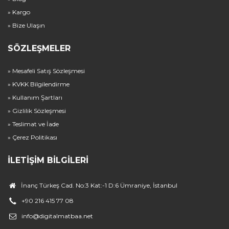
» Kargo
» Bize Ulaşın
SÖZLEŞMELER
» Mesafeli Satış Sözleşmesi
» KVKK Bilgilendirme
» Kullanım Şartları
» Gizlilik Sözleşmesi
» Teslimat ve İade
» Çerez Politikası
İLETIŞIM BILGILERI
İnanç Türkeş Cad. No:3 Kat:-1 D:6 Ümraniye, İstanbul
+90 216 415 77 08
info@digitalmatbaa.net