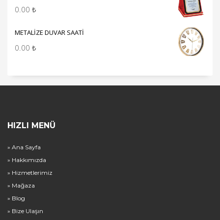
0.00
₺
METALİZE DUVAR SAATİ
0.00
₺
HIZLI MENÜ
» Ana Sayfa
» Hakkımızda
» Hizmetlerimiz
» Mağaza
» Blog
» Bize Ulaşın