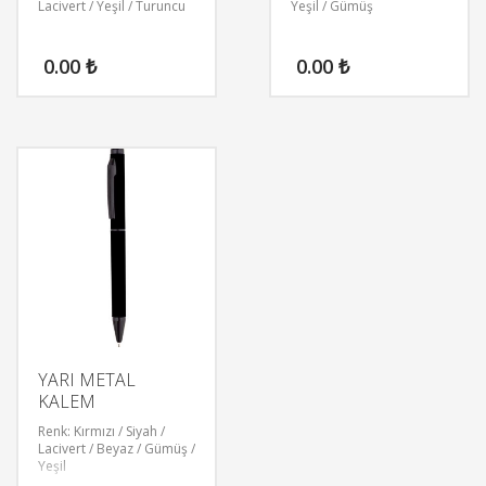
Lacivert / Yeşil / Turuncu
Yeşil / Gümüş
0.00
₺
0.00
₺
YARI METAL
KALEM
Renk: Kırmızı / Siyah /
Lacivert / Beyaz / Gümüş /
Yeşil