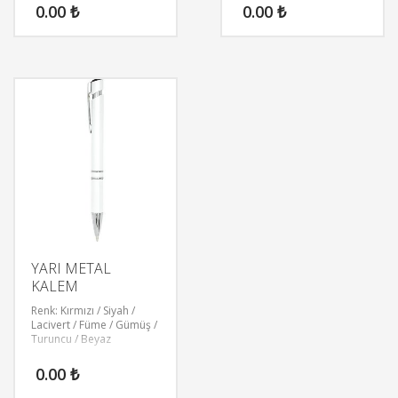
0.00
₺
0.00
₺
YARI METAL
KALEM
Renk: Kırmızı / Siyah /
Lacivert / Füme / Gümüş /
Turuncu / Beyaz
0.00
₺