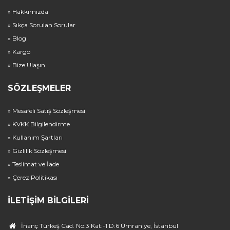
» Hakkımızda
» Sıkça Sorulan Sorular
» Blog
» Kargo
» Bize Ulaşın
SÖZLEŞMELER
» Mesafeli Satış Sözleşmesi
» KVKK Bilgilendirme
» Kullanım Şartları
» Gizlilik Sözleşmesi
» Teslimat ve İade
» Çerez Politikası
İLETIŞIM BILGILERI
İnanç Türkeş Cad. No:3 Kat:-1 D:6 Ümraniye, İstanbul