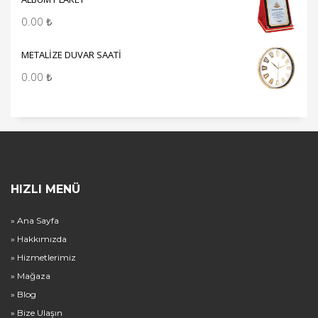
0.00
₺
METALİZE DUVAR SAATİ
0.00
₺
HIZLI MENÜ
» Ana Sayfa
» Hakkımızda
» Hizmetlerimiz
» Mağaza
» Blog
» Bize Ulaşın