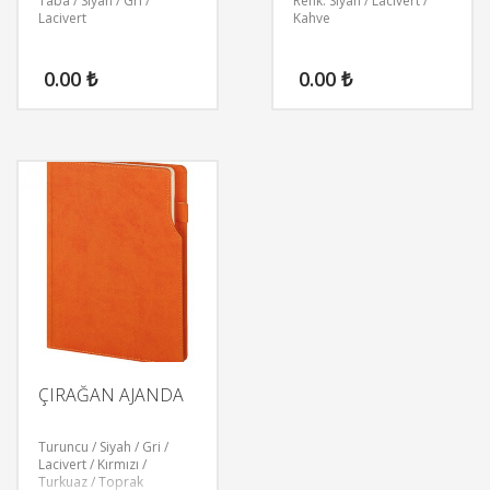
Taba / Siyah / Gri /
Renk: Siyah / Lacivert /
Lacivert
Kahve
0.00
₺
0.00
₺
ÇIRAĞAN AJANDA
Turuncu / Siyah / Gri /
Lacivert / Kırmızı /
Turkuaz / Toprak