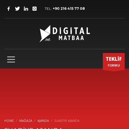
TEL:
+90 216 415 77 08
TEKLİF
FORMU
HOME
MAĞAZA
AJANDA
SUADİYE AJANDA