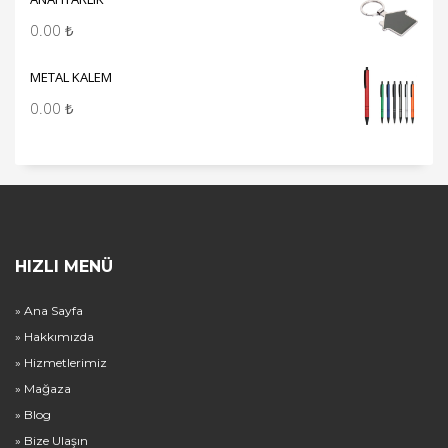
0.00
₺
METAL KALEM
0.00
₺
HIZLI MENÜ
» Ana Sayfa
» Hakkımızda
» Hizmetlerimiz
» Mağaza
» Blog
» Bize Ulaşın