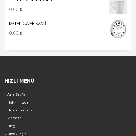
0.00
₺
METAL DUVAR SAATİ
0.00
₺
HIZLI MENÜ
» Ana Sayfa
» Hakkımızda
» Hizmetlerimiz
» Mağaza
» Blog
» Bize Ulaşın