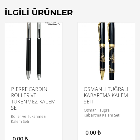
İLGILI ÜRÜNLER
PIERRE CARDIN
OSMANLI TUĞRALI
ROLLER VE
KABARTMA KALEM
TÜKENMEZ KALEM
SETİ
SETİ
Osmanlı Tuğralı
Kabartma Kalem Seti
Roller ve Tükenmezi
Kalem Seti
0.00
₺
0.00
₺