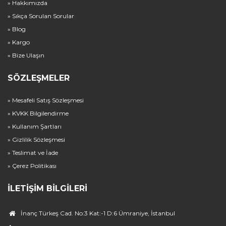
» Hakkımızda
» Sıkça Sorulan Sorular
» Blog
» Kargo
» Bize Ulaşın
SÖZLEŞMELER
» Mesafeli Satış Sözleşmesi
» KVKK Bilgilendirme
» Kullanım Şartları
» Gizlilik Sözleşmesi
» Teslimat ve İade
» Çerez Politikası
İLETIŞIM BILGILERI
İnanç Türkeş Cad. No:3 Kat:-1 D:6 Ümraniye, İstanbul