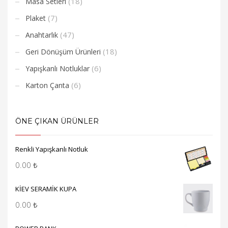
(18)
Masa Setleri
(7)
Plaket
(47)
Anahtarlık
(18)
Geri Dönüşüm Ürünleri
(6)
Yapışkanlı Notluklar
(6)
Karton Çanta
ÖNE ÇIKAN ÜRÜNLER
Renkli Yapışkanlı Notluk
0.00
₺
KİEV SERAMİK KUPA
0.00
₺