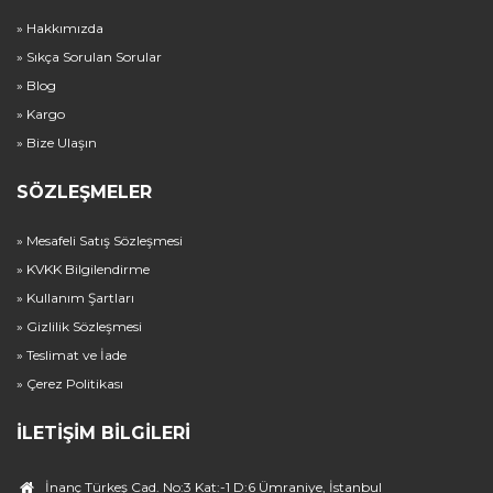
» Hakkımızda
» Sıkça Sorulan Sorular
» Blog
» Kargo
» Bize Ulaşın
SÖZLEŞMELER
» Mesafeli Satış Sözleşmesi
» KVKK Bilgilendirme
» Kullanım Şartları
» Gizlilik Sözleşmesi
» Teslimat ve İade
» Çerez Politikası
İLETIŞIM BILGILERI
İnanç Türkeş Cad. No:3 Kat:-1 D:6 Ümraniye, İstanbul