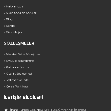
» Hakkımızda
» Sıkça Sorulan Sorular
» Blog
» Kargo
» Bize Ulaşın
SÖZLEŞMELER
» Mesafeli Satış Sözleşmesi
» KVKK Bilgilendirme
» Kullanım Şartları
» Gizlilik Sözleşmesi
» Teslimat ve İade
» Çerez Politikası
İLETIŞIM BILGILERI
İnanç Türkeş Cad. No:3 Kat:-1 D:6 Ümraniye, İstanbul