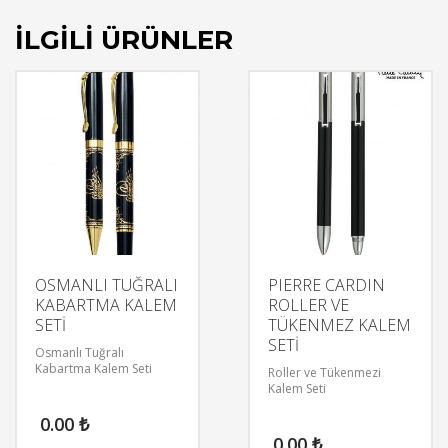
İLGILI ÜRÜNLER
OSMANLI TUĞRALI
PIERRE CARDIN
KABARTMA KALEM
ROLLER VE
SETİ
TÜKENMEZ KALEM
SETİ
Osmanlı Tuğralı
Kabartma Kalem Seti
Roller ve Tükenmezi
Kalem Seti
0.00
₺
0.00
₺