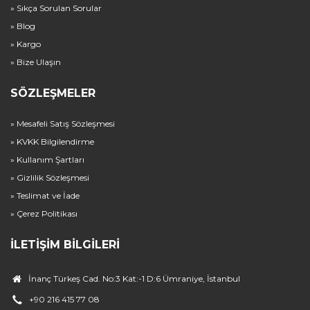
» Sıkça Sorulan Sorular
» Blog
» Kargo
» Bize Ulaşın
SÖZLEŞMELER
» Mesafeli Satış Sözleşmesi
» KVKK Bilgilendirme
» Kullanım Şartları
» Gizlilik Sözleşmesi
» Teslimat ve İade
» Çerez Politikası
İLETIŞIM BILGILERI
İnanç Türkeş Cad. No:3 Kat:-1 D:6 Ümraniye, İstanbul
+90 216 415 77 08