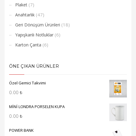
(7)
Plaket
(47)
Anahtarlık
(18)
Geri Dönüşüm Ürünleri
(6)
Yapışkanlı Notluklar
(6)
Karton Çanta
ÖNE ÇIKAN ÜRÜNLER
Özel Gemici Takvimi
0.00
₺
MİNİ LONDRA PORSELEN KUPA
0.00
₺
POWER BANK