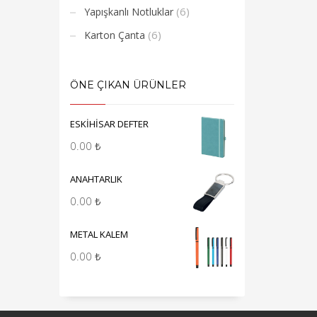
(6)
Yapışkanlı Notluklar
(6)
Karton Çanta
ÖNE ÇIKAN ÜRÜNLER
ESKİHİSAR DEFTER
0.00
₺
ANAHTARLIK
0.00
₺
METAL KALEM
0.00
₺