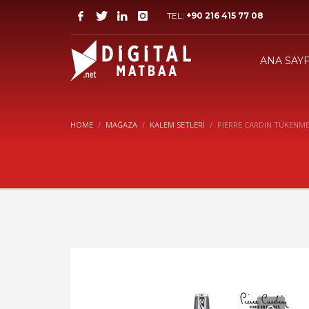
TEL:
+90 216 415 77 08
ANA SAY
HOME
MAĞAZA
KALEM SETLERI
PIERRE CARDIN TÜKENM