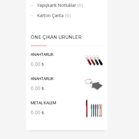
(6)
Yapışkanlı Notluklar
(6)
Karton Çanta
ÖNE ÇIKAN ÜRÜNLER
ANAHTARLIK
0.00
₺
ANAHTARLIK
0.00
₺
METAL KALEM
0.00
₺