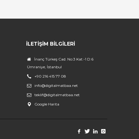
İLETIŞIM BILGILERI
İnanç Türkeş Cad. No:3 Kat:-1 D:6
Ümraniye, İstanbul
+90 216 415 77 08
info@digitalmatbaa.net
teklif@digitalmatbaa.net
Google Harita