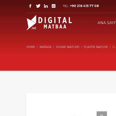
TEL:
+90 216 415 77 08
ANA SAY
HOME
MAĞAZA
DUVAR SAATLERI
PLASTIK SAATLER
PL