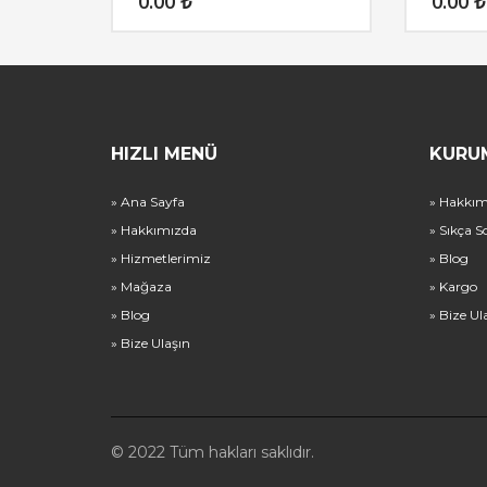
0.00
₺
0.00
₺
HIZLI MENÜ
KURU
» Ana Sayfa
» Hakkım
» Hakkımızda
» Sıkça S
» Hizmetlerimiz
» Blog
» Mağaza
» Kargo
» Blog
» Bize Ul
» Bize Ulaşın
© 2022 Tüm hakları saklıdır.