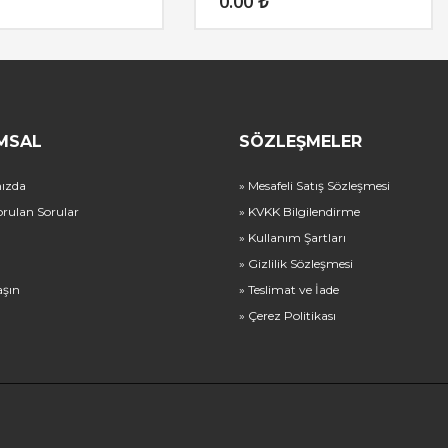
0.00
₺
MSAL
SÖZLEŞMELER
ızda
» Mesafeli Satış Sözleşmesi
orulan Sorular
» KVKK Bilgilendirme
» Kullanım Şartları
» Gizlilik Sözleşmesi
aşın
» Teslimat ve İade
» Çerez Politikası