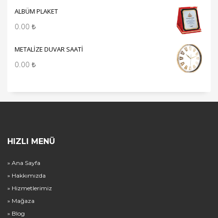
ALBÜM PLAKET
0.00
₺
METALİZE DUVAR SAATİ
0.00
₺
HIZLI MENÜ
» Ana Sayfa
» Hakkımızda
» Hizmetlerimiz
» Mağaza
» Blog