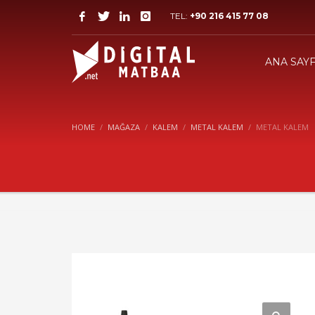
TEL:
+90 216 415 77 08
ANA SAY
HOME
MAĞAZA
KALEM
METAL KALEM
METAL KALEM