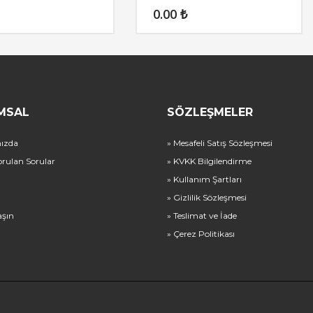
0.00
₺
MSAL
SÖZLEŞMELER
ızda
» Mesafeli Satış Sözleşmesi
orulan Sorular
» KVKK Bilgilendirme
» Kullanım Şartları
» Gizlilik Sözleşmesi
aşın
» Teslimat ve İade
» Çerez Politikası