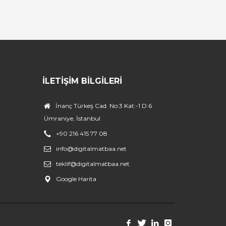
İLETIŞIM BILGILERI
İnanç Türkeş Cad. No:3 Kat:-1 D:6
Ümraniye, İstanbul
+90 216 415 77 08
info@digitalmatbaa.net
teklif@digitalmatbaa.net
Google Harita