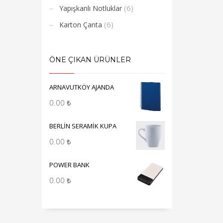
(6)
Yapışkanlı Notluklar
(6)
Karton Çanta
ÖNE ÇIKAN ÜRÜNLER
ARNAVUTKÖY AJANDA
0.00
₺
BERLİN SERAMİK KUPA
0.00
₺
POWER BANK
0.00
₺