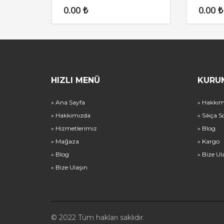
0.00
₺
0.00
₺
HIZLI MENÜ
KURU
» Ana Sayfa
» Hakkım
» Hakkımızda
» Sıkça S
» Hizmetlerimiz
» Blog
» Mağaza
» Kargo
» Blog
» Bize Ul
» Bize Ulaşın
© 2022 Tüm hakları saklıdır.