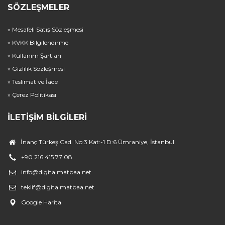
SÖZLEŞMELER
» Mesafeli Satış Sözleşmesi
» KVKK Bilgilendirme
» Kullanım Şartları
» Gizlilik Sözleşmesi
» Teslimat ve İade
» Çerez Politikası
İLETIŞIM BILGILERI
İnanç Türkeş Cad. No:3 Kat:-1 D:6 Ümraniye, İstanbul
+90 216 415 77 08
info@digitalmatbaa.net
teklif@digitalmatbaa.net
Google Harita