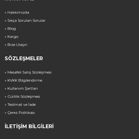
» Hakkımızda
» Sıkça Sorulan Sorular
» Blog
» Kargo
» Bize Ulaşın
SÖZLEŞMELER
» Mesafeli Satış Sözleşmesi
» KVKK Bilgilendirme
» Kullanım Şartları
» Gizlilik Sözleşmesi
» Teslimat ve İade
» Çerez Politikası
İLETIŞIM BILGILERI