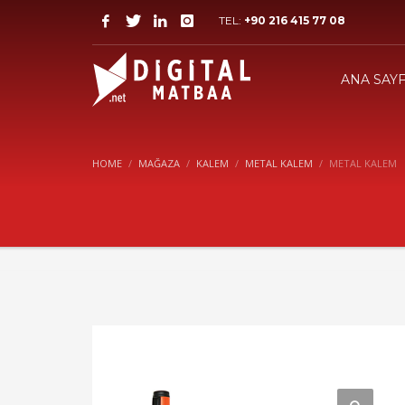
TEL:
+90 216 415 77 08
ANA SAY
HOME
MAĞAZA
KALEM
METAL KALEM
METAL KALEM