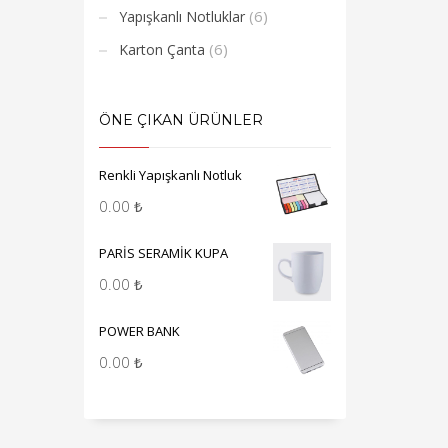
(6)
Yapışkanlı Notluklar
(6)
Karton Çanta
ÖNE ÇIKAN ÜRÜNLER
Renkli Yapışkanlı Notluk
0.00
₺
PARİS SERAMİK KUPA
0.00
₺
POWER BANK
0.00
₺