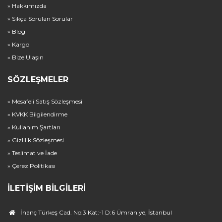
» Hakkımızda
» Sıkça Sorulan Sorular
» Blog
» Kargo
» Bize Ulaşın
SÖZLEŞMELER
» Mesafeli Satış Sözleşmesi
» KVKK Bilgilendirme
» Kullanım Şartları
» Gizlilik Sözleşmesi
» Teslimat ve İade
» Çerez Politikası
İLETIŞIM BILGILERI
İnanç Türkeş Cad. No:3 Kat:-1 D:6 Ümraniye, İstanbul