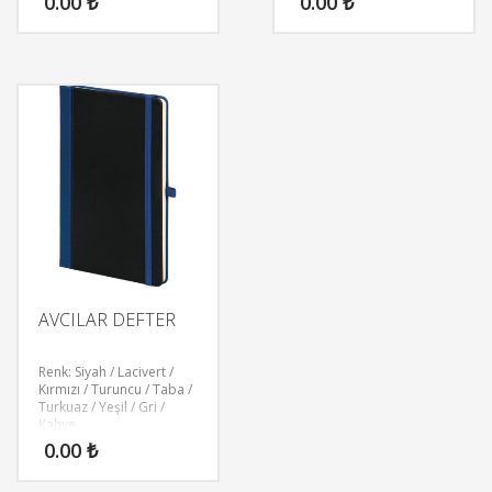
0.00
₺
0.00
₺
AVCILAR DEFTER
Renk: Siyah / Lacivert /
Kırmızı / Turuncu / Taba /
Turkuaz / Yeşil / Gri /
Kahve
0.00
₺