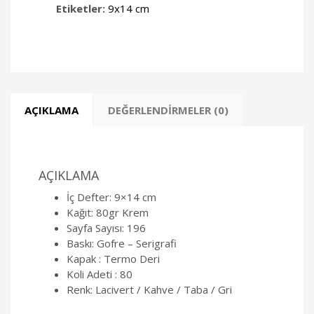
Etiketler:
9x14 cm
AÇIKLAMA
DEĞERLENDIRMELER (0)
AÇIKLAMA
İç Defter: 9×14 cm
Kağıt: 80gr Krem
Sayfa Sayısı: 196
Baskı: Gofre – Serigrafi
Kapak : Termo Deri
Koli Adeti : 80
Renk: Lacivert / Kahve / Taba / Gri