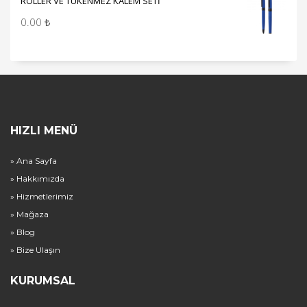
ROLLER VE TÜKENMEZ KALEM SETİ
0.00
₺
HIZLI MENÜ
» Ana Sayfa
» Hakkımızda
» Hizmetlerimiz
» Mağaza
» Blog
» Bize Ulaşın
KURUMSAL