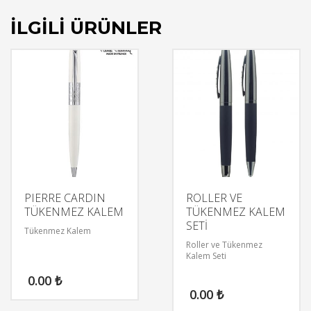
İLGILI ÜRÜNLER
PIERRE CARDIN
ROLLER VE
TÜKENMEZ KALEM
TÜKENMEZ KALEM
SETİ
Tükenmez Kalem
Roller ve Tükenmez
Kalem Seti
0.00
₺
0.00
₺