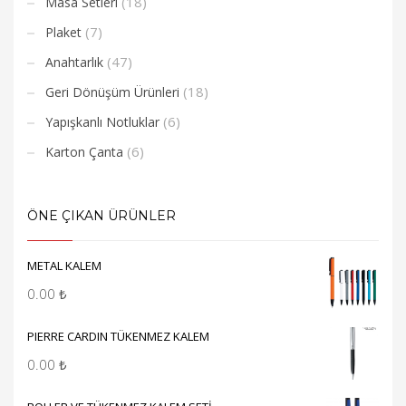
(18)
Masa Setleri
(7)
Plaket
(47)
Anahtarlık
(18)
Geri Dönüşüm Ürünleri
(6)
Yapışkanlı Notluklar
(6)
Karton Çanta
ÖNE ÇIKAN ÜRÜNLER
METAL KALEM
0.00
₺
PIERRE CARDIN TÜKENMEZ KALEM
0.00
₺