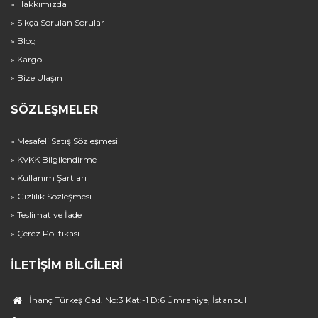
» Hakkımızda
» Sıkça Sorulan Sorular
» Blog
» Kargo
» Bize Ulaşın
SÖZLEŞMELER
» Mesafeli Satış Sözleşmesi
» KVKK Bilgilendirme
» Kullanım Şartları
» Gizlilik Sözleşmesi
» Teslimat ve İade
» Çerez Politikası
İLETIŞIM BILGILERI
İnanç Türkeş Cad. No:3 Kat:-1 D:6 Ümraniye, İstanbul