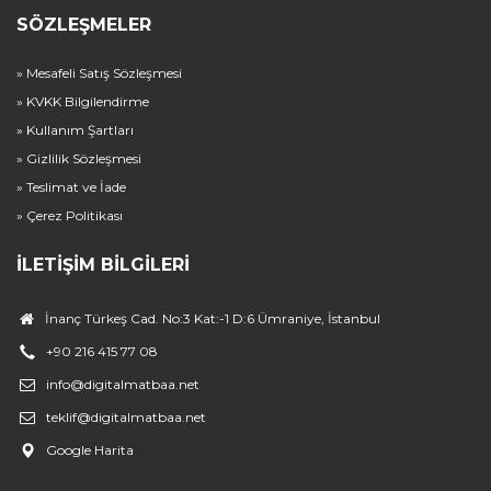
SÖZLEŞMELER
» Mesafeli Satış Sözleşmesi
» KVKK Bilgilendirme
» Kullanım Şartları
» Gizlilik Sözleşmesi
» Teslimat ve İade
» Çerez Politikası
İLETIŞIM BILGILERI
İnanç Türkeş Cad. No:3 Kat:-1 D:6 Ümraniye, İstanbul
+90 216 415 77 08
info@digitalmatbaa.net
teklif@digitalmatbaa.net
Google Harita