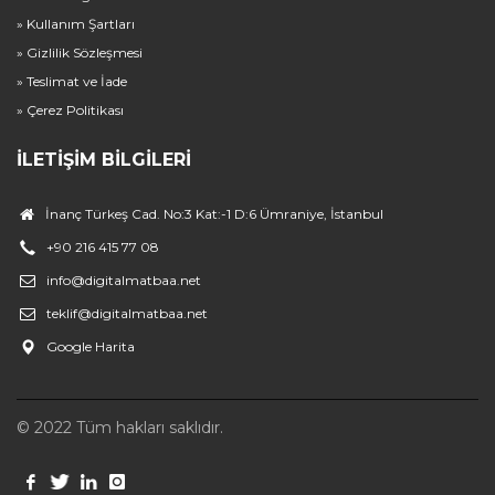
» Kullanım Şartları
» Gizlilik Sözleşmesi
» Teslimat ve İade
» Çerez Politikası
İLETIŞIM BILGILERI
İnanç Türkeş Cad. No:3 Kat:-1 D:6 Ümraniye, İstanbul
+90 216 415 77 08
info@digitalmatbaa.net
teklif@digitalmatbaa.net
Google Harita
© 2022 Tüm hakları saklıdır.