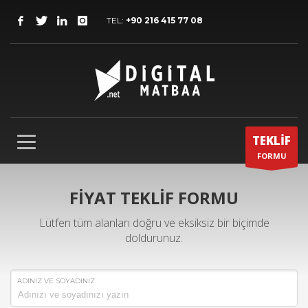
TEL:
+90 216 415 77 08
TEKLİF
FORMU
FİYAT TEKLİF FORMU
Lütfen tüm alanları doğru ve eksiksiz bir biçimde
doldurunuz.
ADINIZ VE SOYADINIZ