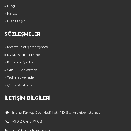
» Blog
» Kargo
» Bize Ulaşın
SÖZLEŞMELER
» Mesafeli Satış Sözleşmesi
» KVKK Bilgilendirme
» Kullanım Şartları
» Gizlilik Sözleşmesi
» Teslimat ve İade
» Çerez Politikası
İLETIŞIM BILGILERI
İnanç Türkeş Cad. No:3 Kat:-1 D:6 Ümraniye, İstanbul
+90 216 415 77 08
info@digitalmatbaa.net