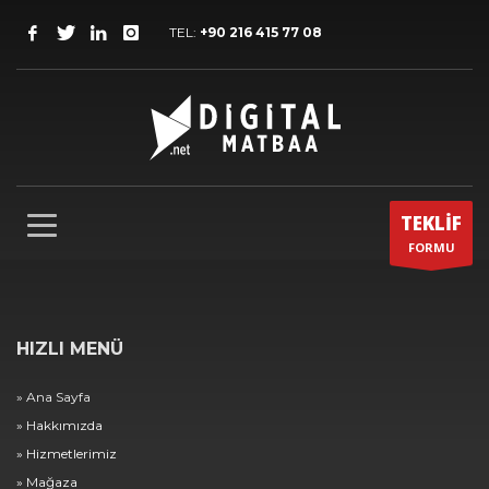
TEL:
+90 216 415 77 08
TEKLİF
FORMU
HIZLI MENÜ
» Ana Sayfa
» Hakkımızda
» Hizmetlerimiz
» Mağaza