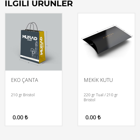
İLGILI ÜRÜNLER
EKO ÇANTA
MEKİK KUTU
210 gr Bristol
220 gr Tual / 210 gr
Bristol
0.00
₺
0.00
₺