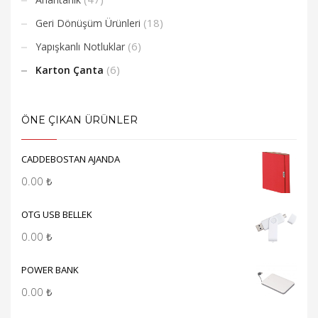
(18)
Geri Dönüşüm Ürünleri
(6)
Yapışkanlı Notluklar
(6)
Karton Çanta
ÖNE ÇIKAN ÜRÜNLER
CADDEBOSTAN AJANDA
0.00
₺
OTG USB BELLEK
0.00
₺
POWER BANK
0.00
₺