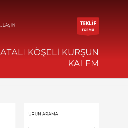
TEKLİF
 ULAŞIN
FORMU
LATALI KÖŞELİ KURŞUN
KALEM
ÜRÜN ARAMA