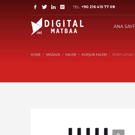
TEL:
+90 216 415 77 08
ANA SAY
HOME
MAĞAZA
KALEM
KURŞUN KALEM
SİYAH LATALI