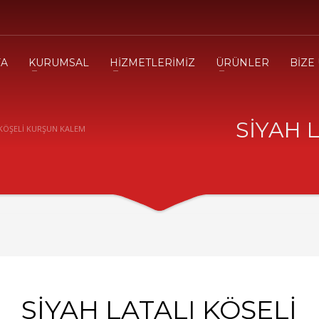
FA
KURUMSAL
HİZMETLERİMİZ
ÜRÜNLER
BİZE
SİYAH 
 KÖŞELİ KURŞUN KALEM
SİYAH LATALI KÖŞELİ