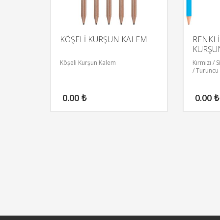
KÖŞELİ KURŞUN KALEM
RENKLİ
KURŞU
Köşeli Kurşun Kalem
Kırmızı / S
/ Turuncu
0.00
₺
0.00
₺