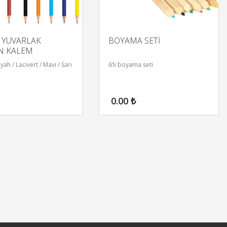
 YUVARLAK
BOYAMA SETİ
N KALEM
iyah / Lacivert / Mavi / Sarı
6’lı boyama seti
0.00
₺