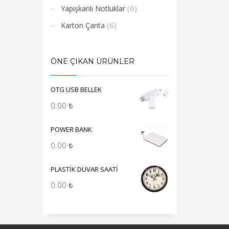
(6)
Yapışkanlı Notluklar
(6)
Karton Çanta
ÖNE ÇIKAN ÜRÜNLER
OTG USB BELLEK
0.00
₺
POWER BANK
0.00
₺
PLASTİK DUVAR SAATİ
0.00
₺