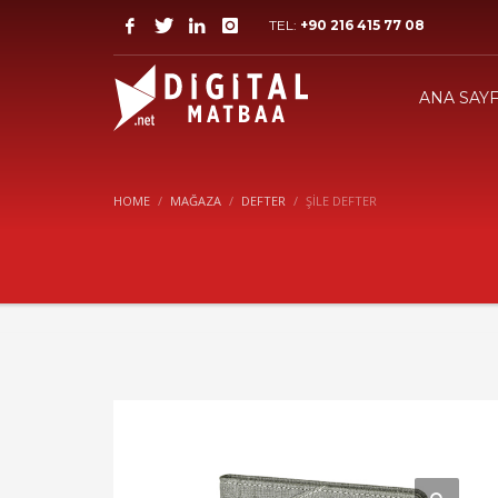
TEL:
+90 216 415 77 08
ANA SAY
HOME
MAĞAZA
DEFTER
ŞİLE DEFTER