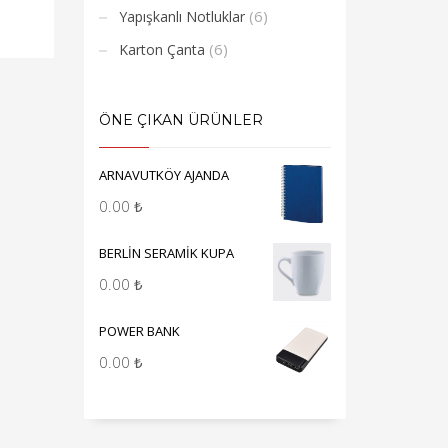
(6)
Yapışkanlı Notluklar
(6)
Karton Çanta
ÖNE ÇIKAN ÜRÜNLER
ARNAVUTKÖY AJANDA
0.00
₺
BERLİN SERAMİK KUPA
0.00
₺
POWER BANK
0.00
₺