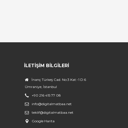
İLETIŞIM BILGILERI
İnanç Türkeş Cad. No:3 Kat:-1 D:6
Ümraniye, İstanbul
+90 216 415 77 08
info@digitalmatbaa.net
teklif@digitalmatbaa.net
Google Harita