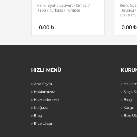
Renk: Siyah / Lacivert / Kırmızı /
Renk: Siyah
Taba / Turkuaz / Turuncu
Turuncu / 
Gri / Kahv
0.00
₺
0.00
₺
HIZLI MENÜ
KURU
» Ana Sayfa
» Hakkım
» Hakkımızda
» Sıkça S
» Hizmetlerimiz
» Blog
» Mağaza
» Kargo
» Blog
» Bize Ul
» Bize Ulaşın