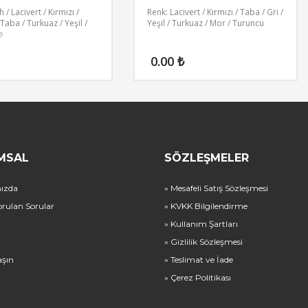
 / Lacivert / Kırmızı /
Renk: Lacivert / Kırmızı / Taba / Gri /
Taba / Turkuaz / Yeşil /
Yeşil / Turkuaz / Mor / Turuncu
e
0.00
₺
MSAL
SÖZLEŞMELER
ızda
» Mesafeli Satış Sözleşmesi
orulan Sorular
» KVKK Bilgilendirme
» Kullanım Şartları
» Gizlilik Sözleşmesi
aşın
» Teslimat ve İade
» Çerez Politikası