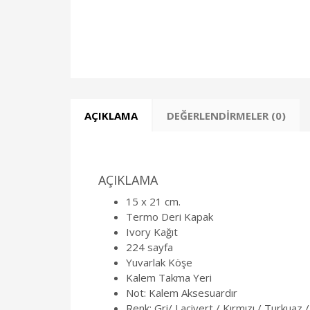
AÇIKLAMA
DEĞERLENDIRMELER (0)
AÇIKLAMA
15 x 21 cm.
Termo Deri Kapak
Ivory Kağıt
224 sayfa
Yuvarlak Köşe
Kalem Takma Yeri
Not: Kalem Aksesuardır
Renk: Gri/ Lacivert / Kırmızı / Turkuaz 