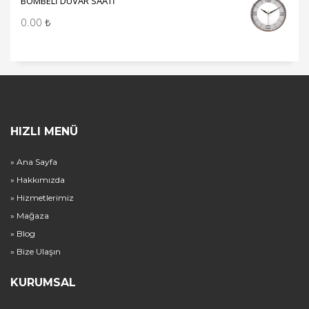
BOMBELİ DUVAR SAATİ
0.00
₺
HIZLI MENÜ
» Ana Sayfa
» Hakkımızda
» Hizmetlerimiz
» Mağaza
» Blog
» Bize Ulaşın
KURUMSAL