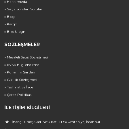
» Hakkımızda
» Sıkça Sorulan Sorular
» Blog
» Kargo
» Bize Ulaşın
SÖZLEŞMELER
» Mesafeli Satış Sözleşmesi
» KVKK Bilgilendirme
» Kullanım Şartları
» Gizlilik Sözleşmesi
» Teslimat ve İade
» Çerez Politikası
İLETIŞIM BILGILERI
İnanç Türkeş Cad. No:3 Kat:-1 D:6 Ümraniye, İstanbul