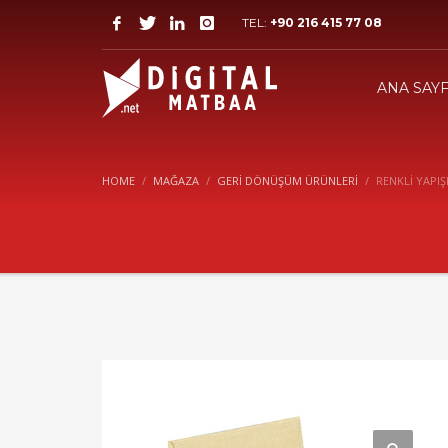
TEL:
+90 216 415 77 08
ANA SAY
HOME
MAĞAZA
GERI DÖNÜŞÜM ÜRÜNLERI
RENKLİ YAPI