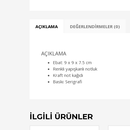
AÇIKLAMA
DEĞERLENDIRMELER (0)
AÇIKLAMA
Ebat: 9 x 9 x 7.5 cm
Renkli yapışkanlı notluk
Kraft not kağıdı
Baskı: Serigrafi
İLGILI ÜRÜNLER