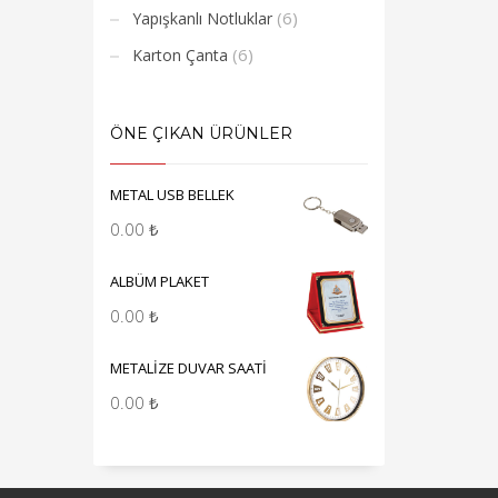
(6)
Yapışkanlı Notluklar
(6)
Karton Çanta
ÖNE ÇIKAN ÜRÜNLER
METAL USB BELLEK
0.00
₺
ALBÜM PLAKET
0.00
₺
METALİZE DUVAR SAATİ
0.00
₺