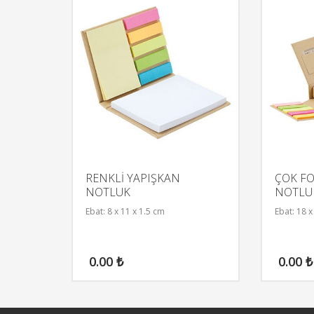
RENKLİ YAPIŞKAN
ÇOK F
NOTLUK
NOTLU
Ebat: 8 x 11 x 1.5 cm
Ebat: 18 x
0.00
₺
0.00
₺