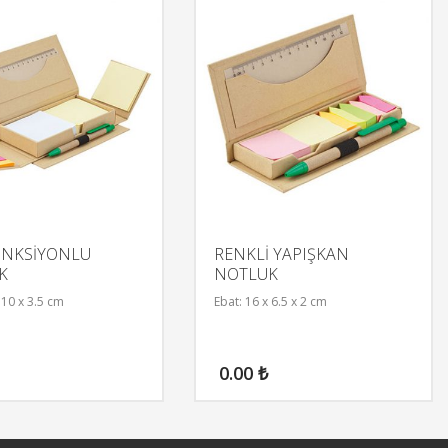
ONKSİYONLU
RENKLİ YAPIŞKAN
K
NOTLUK
 10 x 3.5 cm
Ebat: 16 x 6.5 x 2 cm
0.00
₺