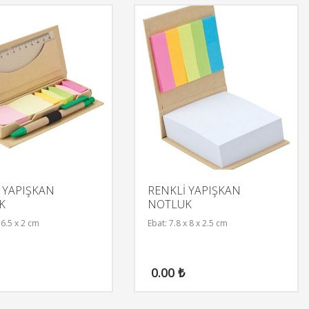
 YAPIŞKAN
RENKLİ YAPIŞKAN
K
NOTLUK
 6.5 x 2 cm
Ebat: 7.8 x 8 x 2.5 cm
0.00
₺