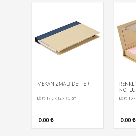
MEKANİZMALI DEFTER
RENKLİ
NOTLU
Ebat: 17.5 x 12 x 1.5 cm
Ebat: 16 x
0.00
₺
0.00
₺