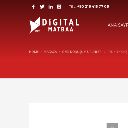
TEL:
+90 216 415 77 08
ANA SAY
HOME
MAĞAZA
GERI DÖNÜŞÜM ÜRÜNLERI
RENKLİ YAPI