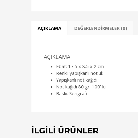
AÇIKLAMA
DEĞERLENDIRMELER (0)
AÇIKLAMA
Ebat: 17.5 x 8.5 x 2 cm
Renkli yapışkanlı notluk
Yapışkanlı not kağıdı
Not kağıdı 80 gr. 100’ lü
Baskı: Serigrafi
İLGILI ÜRÜNLER