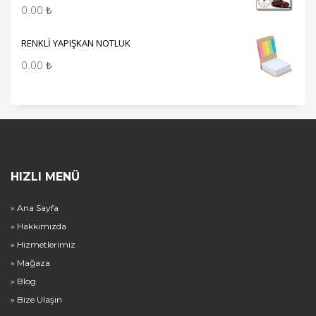
0.00
₺
RENKLİ YAPIŞKAN NOTLUK
0.00
₺
HIZLI MENÜ
» Ana Sayfa
» Hakkımızda
» Hizmetlerimiz
» Mağaza
» Blog
» Bize Ulaşın