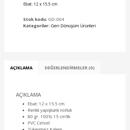
Ebat: 12 x 15.5 cm
Stok kodu:
GD-004
Kategoriler:
Geri Dönüşüm Ürünleri
AÇIKLAMA
DEĞERLENDIRMELER (0)
AÇIKLAMA
Ebat: 12 x 15.5 cm
Renkli yapışkanlı notluk
80 gr. 100’lü 15 cm’lik
PVC Cetvel
Tükenmez Kalem