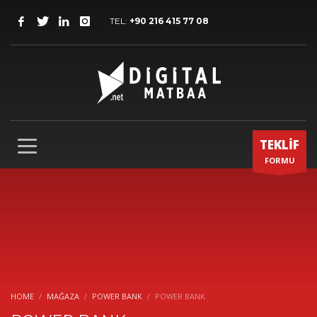
TEL:
+90 216 415 77 08
TEKLİF
FORMU
HOME
MAĞAZA
POWER BANK
POWER BANK