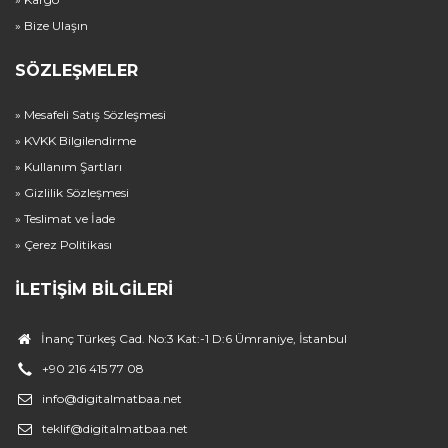
» Bize Ulaşın
SÖZLEŞMELER
» Mesafeli Satış Sözleşmesi
» KVKK Bilgilendirme
» Kullanım Şartları
» Gizlilik Sözleşmesi
» Teslimat ve İade
» Çerez Politikası
İLETIŞIM BILGILERI
İnanç Türkeş Cad. No:3 Kat:-1 D:6 Ümraniye, İstanbul
+90 216 415 77 08
info@digitalmatbaa.net
teklif@digitalmatbaa.net